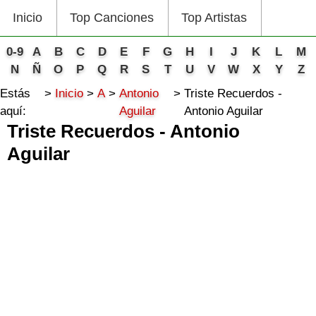
Inicio
Top Canciones
Top Artistas
0-9
A
B
C
D
E
F
G
H
I
J
K
L
M
N
Ñ
O
P
Q
R
S
T
U
V
W
X
Y
Z
Estás
Inicio
A
Antonio
Triste Recuerdos -
aquí:
Aguilar
Antonio Aguilar
Triste Recuerdos - Antonio
Aguilar