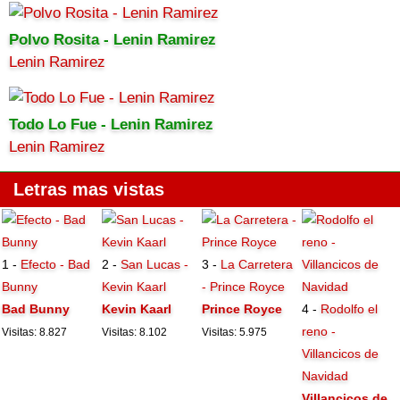
Polvo Rosita - Lenin Ramirez
Lenin Ramirez
Todo Lo Fue - Lenin Ramirez
Lenin Ramirez
Letras mas vistas
1 -
Efecto - Bad
2 -
San Lucas -
3 -
La Carretera
Bunny
Kevin Kaarl
- Prince Royce
Bad Bunny
Kevin Kaarl
Prince Royce
4 -
Rodolfo el
reno -
Visitas: 8.827
Visitas: 8.102
Visitas: 5.975
Villancicos de
Navidad
Villancicos de