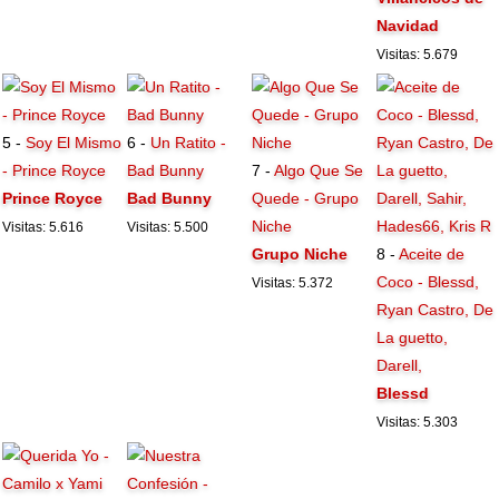
Navidad
Visitas: 5.679
5 -
Soy El Mismo
6 -
Un Ratito -
- Prince Royce
Bad Bunny
7 -
Algo Que Se
Prince Royce
Bad Bunny
Quede - Grupo
Niche
Visitas: 5.616
Visitas: 5.500
Grupo Niche
8 -
Aceite de
Coco - Blessd,
Visitas: 5.372
Ryan Castro, De
La guetto,
Darell,
Blessd
Visitas: 5.303