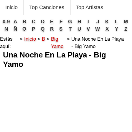
Inicio
Top Canciones
Top Artistas
0-9
A
B
C
D
E
F
G
H
I
J
K
L
M
N
Ñ
O
P
Q
R
S
T
U
V
W
X
Y
Z
Estás
Inicio
B
Big
Una Noche En La Playa
aquí:
Yamo
- Big Yamo
Una Noche En La Playa - Big
Yamo