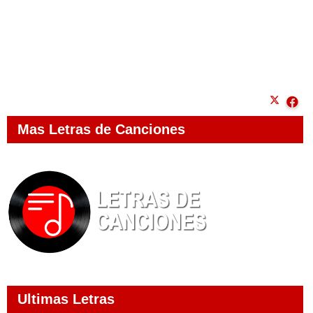
Mas Letras de Canciones
Ultimas Letras