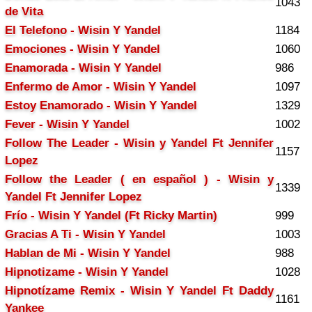
1043
de Vita
El Telefono - Wisin Y Yandel
1184
Emociones - Wisin Y Yandel
1060
Enamorada - Wisin Y Yandel
986
Enfermo de Amor - Wisin Y Yandel
1097
Estoy Enamorado - Wisin Y Yandel
1329
Fever - Wisin Y Yandel
1002
Follow The Leader - Wisin y Yandel Ft Jennifer
1157
Lopez
Follow the Leader ( en español ) - Wisin y
1339
Yandel Ft Jennifer Lopez
Frío - Wisin Y Yandel (Ft Ricky Martin)
999
Gracias A Ti - Wisin Y Yandel
1003
Hablan de Mi - Wisin Y Yandel
988
Hipnotizame - Wisin Y Yandel
1028
Hipnotízame Remix - Wisin Y Yandel Ft Daddy
1161
Yankee