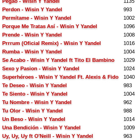
Pegao - Wisin Y Yandel
1135
Perdon - Wisin Y Yandel
993
Permítame - Wisin Y Yandel
1002
Porque Me Tratas Así - Wisin Y Yandel
1096
Prende - Wisin Y Yandel
1008
Prrrum (Oficial Remix) - Wisin Y Yandel
1016
Rumba - Wisin Y Yandel
1004
Se Acabo - Wisin Y Yandel ft Tito El Bambino
1029
Sexo y Pasion - Wisin Y Yandel
1024
Superhéroes - Wisin Y Yandel Ft. Alexis & Fido
1040
Te Deseo - Wisin Y Yandel
983
Te Siento - Wisin Y Yandel
1004
Tu Nombre - Wisin Y Yandel
962
Tu Olor - Wisin Y Yandel
988
Un Beso - Wisin Y Yandel
1014
Una Bendición - Wisin Y Yandel
1009
Uy, Uy, Uy ft O'Neill - Wisin Y Yandel
963