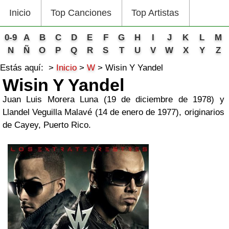
Inicio
Top Canciones
Top Artistas
0-9
A
B
C
D
E
F
G
H
I
J
K
L
M
N
Ñ
O
P
Q
R
S
T
U
V
W
X
Y
Z
Estás aquí:
Inicio
W
Wisin Y Yandel
Wisin Y Yandel
Juan Luis Morera Luna (19 de diciembre de 1978) y
Llandel Veguilla Malavé (14 de enero de 1977), originarios
de Cayey, Puerto Rico.