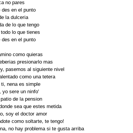
a no pares

 des en el punto

e la dulceria

a de lo que tengo

todo lo que tienes

 des en el punto

amino como quieras

eberias presionarlo mas

y, pasemos al siguiente nivel

calentado como una tetera

 ti, nena es simple

, yo sere un ninfo'

 patio de la pension

 donde sea que estes metida

o, soy el doctor amor

ote como soltarte, te tengo!

, no hay problema si te gusta arriba
