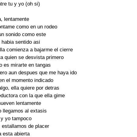
re tu y yo (oh si)

, lentamente

ontame como en un rodeo

n sonido como este

habia sentido asi

lla comienza a bajarme el cierre

a quien se desvista primero

o es mirarte en tangas

ero aun despues que me haya ido

 en el momento indicado

go, ella quiere por detras

ductora con la que ella gime

ueven lentamente

 llegamos al extasis

, y yo tampoco

estallamos de placer

esta abierta
