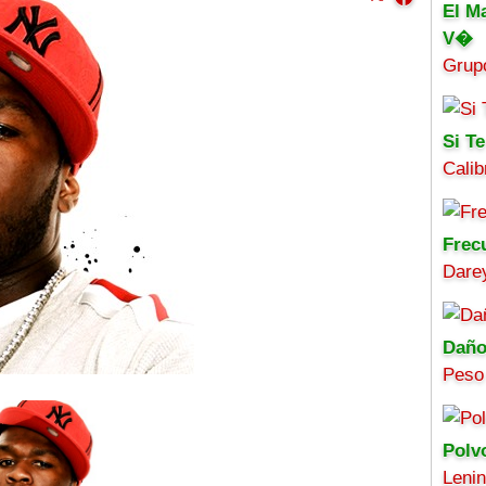
El M
V�
Grup
Si Te
Calib
Frec
Darey
Daño
Peso
Polv
Leni