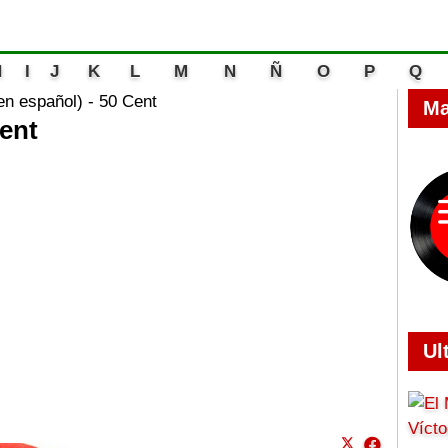
H
I
J
K
L
M
N
Ñ
O
P
Q
n español) - 50 Cent
Ma
ent
Ul