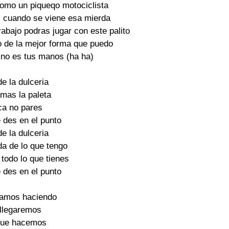
mo un piqueqo motociclista

 cuando se viene esa mierda

bajo podras jugar con este palito

o de la mejor forma que puedo

 no es tus manos (ha ha)

e la dulceria

mas la paleta

a no pares

 des en el punto

e la dulceria

a de lo que tengo

todo lo que tienes

 des en el punto

tamos haciendo

llegaremos

que hacemos
