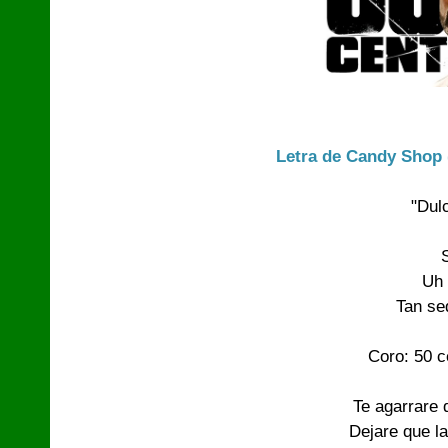
Letra de Candy Shop 
"Dulc
S
Uh 
Tan se
Coro: 50 ce
Te agarrare d
Dejare que la