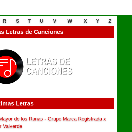
R
S
T
U
V
W
X
Y
Z
s Letras de Canciones
timas Letras