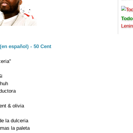
Todo
Leni
(en español) - 50 Cent
eria"

i

huh

ductora

nt & olivia

e la dulceria

mas la paleta
