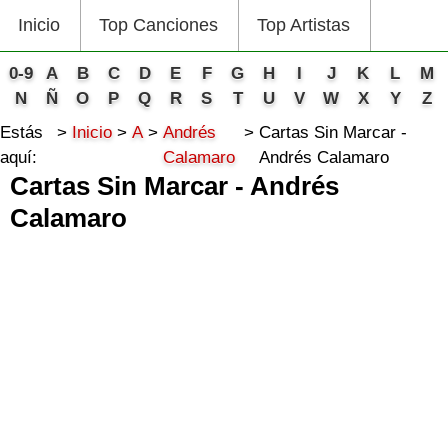
Inicio
Top Canciones
Top Artistas
0-9
A
B
C
D
E
F
G
H
I
J
K
L
M
N
Ñ
O
P
Q
R
S
T
U
V
W
X
Y
Z
Estás
Inicio
A
Andrés
Cartas Sin Marcar -
aquí:
Calamaro
Andrés Calamaro
Cartas Sin Marcar - Andrés
Calamaro