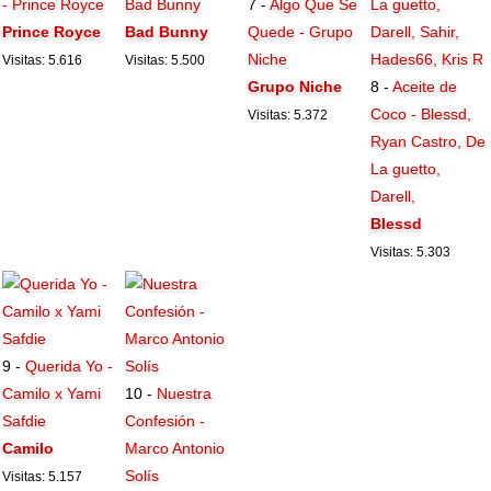
- Prince Royce
Bad Bunny
7 -
Algo Que Se
Prince Royce
Bad Bunny
Quede - Grupo
Niche
Visitas: 5.616
Visitas: 5.500
Grupo Niche
8 -
Aceite de
Coco - Blessd,
Visitas: 5.372
Ryan Castro, De
La guetto,
Darell,
Blessd
Visitas: 5.303
9 -
Querida Yo -
Camilo x Yami
10 -
Nuestra
Safdie
Confesión -
Camilo
Marco Antonio
Solís
Visitas: 5.157