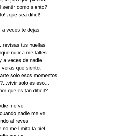
l sentir como siento?

o! ¡que sea dificl!

 a veces te dejas

 revisas tus huellas

nque nunca me falles

y a veces de nadie

 veras que siento,

 darte solo esos momentos

?...vivir solo es eso...

por que es tan dificil?

die me ve

 cuando nadie me ve

ndo al reves

no me limita la piel
