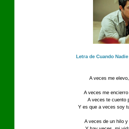
Letra de Cuando Nadie
A veces me elevo, 
A veces me encierro 
A veces te cuento p
Y es que a veces soy tu
A veces de un hilo y
Y hay veces, mi vida