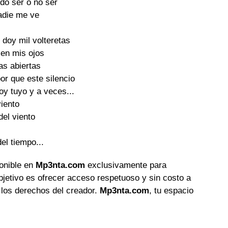
do ser o no ser

die me ve

doy mil volteretas

 en mis ojos

as abiertas

or que este silencio

y tuyo y a veces...

iento

el viento

el tiempo...
ponible en
Mp3nta.com
exclusivamente para
objetivo es ofrecer acceso respetuoso y sin costo a
 los derechos del creador.
Mp3nta.com
, tu espacio