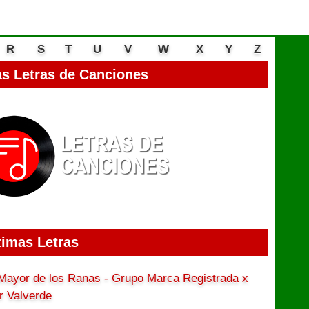
R
S
T
U
V
W
X
Y
Z
s Letras de Canciones
timas Letras