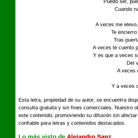
Puedo ser, pue
Cuando na
A veces me elevo, 
Te encierro
Tras puert
A veces te cuento p
Y es que a veces so
Del v
A veces d
Y a veces d
Esta letra, propiedad de su autor, se encuentra dis
consulta gratuita y sin fines comerciales. Nuestro 
este contenido, promoviendo su difusión sin afectar
confiable para letras y contenidos destacados.
Lo más visto de
Alejandro Sanz