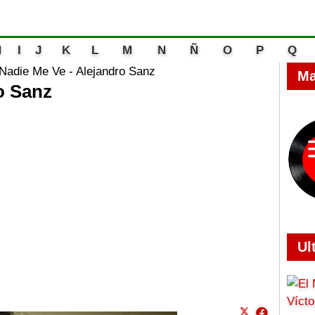
H
I
J
K
L
M
N
Ñ
O
P
Q
Nadie Me Ve - Alejandro Sanz
Ma
o Sanz
Ul