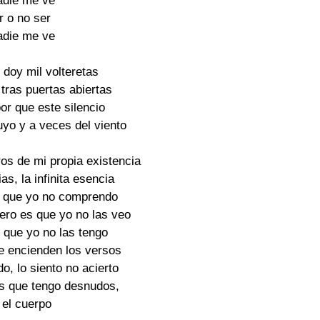
die me ve

 o no ser

die me ve

doy mil volteretas

tras puertas abiertas

or que este silencio

yo y a veces del viento

os de mi propia existencia

s, la infinita esencia

 que yo no comprendo

ero es que yo no las veo

que yo no las tengo

e encienden los versos

, lo siento no acierto

s que tengo desnudos,

 el cuerpo
