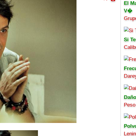
El M
V�
Grup
Si Te
Calib
Frec
Darey
Daño
Peso
Polv
Leni