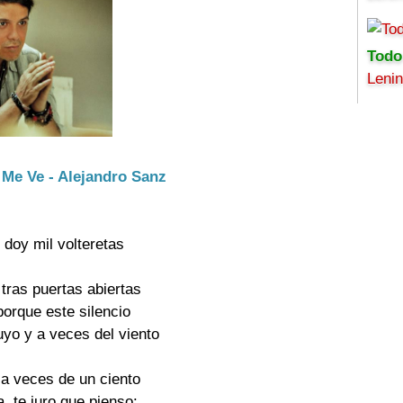
Todo
Leni
 Me Ve - Alejandro Sanz
doy mil volteretas

tras puertas abiertas

orque este silencio

yo y a veces del viento

 a veces de un ciento

, te juro que pienso:
