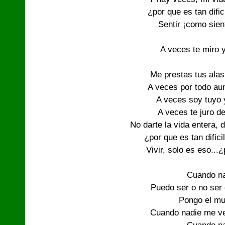
¿por que es tan dific
Sentir ¡como sient
A veces te miro y
Me prestas tus alas,
A veces por todo au
A veces soy tuyo 
A veces te juro de
No darte la vida entera,
¿por que es tan dificil
Vivir, solo es eso...¿
Cuando na
Puedo ser o no ser
Pongo el mu
Cuando nadie me ve 