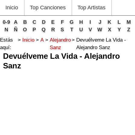
Inicio
Top Canciones
Top Artistas
0-9
A
B
C
D
E
F
G
H
I
J
K
L
M
N
Ñ
O
P
Q
R
S
T
U
V
W
X
Y
Z
Estás
Inicio
A
Alejandro
Devuélveme La Vida -
aquí:
Sanz
Alejandro Sanz
Devuélveme La Vida - Alejandro
Sanz