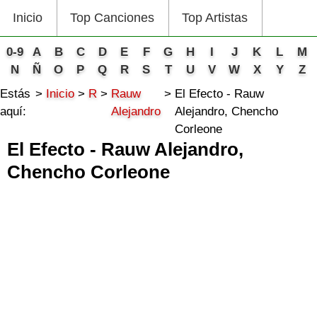
Inicio
Top Canciones
Top Artistas
0-9
A
B
C
D
E
F
G
H
I
J
K
L
M
N
Ñ
O
P
Q
R
S
T
U
V
W
X
Y
Z
Estás
Inicio
R
Rauw
El Efecto - Rauw
aquí:
Alejandro
Alejandro, Chencho
Corleone
El Efecto - Rauw Alejandro,
Chencho Corleone