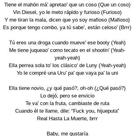
Tiene el mahón má’ apretao’ que un coso (Que un coso)
Vin Diesel, yo le meto rápido y furioso (Furioso)
Y me tiran la mala, dicen que yo soy mafioso (Mafioso)
Es porque tengo combo, ya tú sabe’, están celoso’ (Brrr)
Tú eres una droga cuando mueve’ ese booty (Yeah)
Me tiene juqueao’ como tecato en el shootin’ (Yeah-
yeah-yeah)
Ella perrea sola to’ los clásico’ de Luny (Yeah-yeah)
Yo le compré una Uru’ pa’ que vaya pa’ la uni
Ella tiene novio, ¿y qué pasó?, oh-oh (¿Qué pasó?)
Lo dejó, pero se envicio
Te va’ con la fruta, cambiaste de ruta
Cuando él te llame, dile: “Fuck you, hijueputa”
Real Hasta La Muerte, brrr
Baby, me gustaría