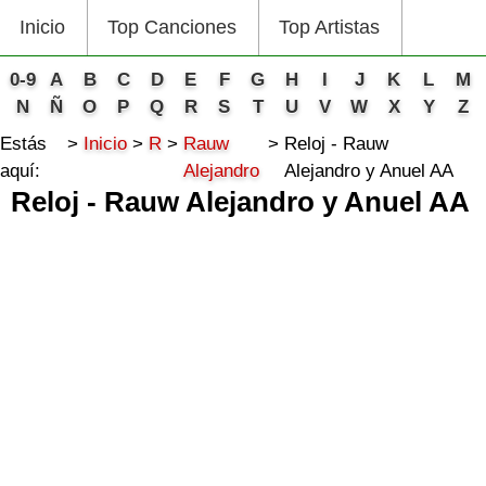
Inicio
Top Canciones
Top Artistas
0-9
A
B
C
D
E
F
G
H
I
J
K
L
M
N
Ñ
O
P
Q
R
S
T
U
V
W
X
Y
Z
Estás
Inicio
R
Rauw
Reloj - Rauw
aquí:
Alejandro
Alejandro y Anuel AA
Reloj - Rauw Alejandro y Anuel AA