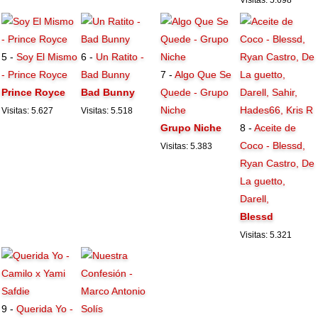
Visitas: 5.698
5 -
Soy El Mismo
6 -
Un Ratito -
- Prince Royce
Bad Bunny
7 -
Algo Que Se
Prince Royce
Bad Bunny
Quede - Grupo
Niche
Visitas: 5.627
Visitas: 5.518
Grupo Niche
8 -
Aceite de
Coco - Blessd,
Visitas: 5.383
Ryan Castro, De
La guetto,
Darell,
Blessd
Visitas: 5.321
9 -
Querida Yo -