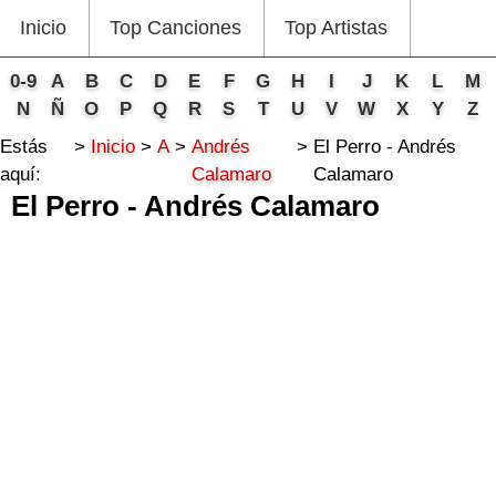
Inicio
Top Canciones
Top Artistas
0-9
A
B
C
D
E
F
G
H
I
J
K
L
M
N
Ñ
O
P
Q
R
S
T
U
V
W
X
Y
Z
Estás
Inicio
A
Andrés
El Perro - Andrés
aquí:
Calamaro
Calamaro
El Perro - Andrés Calamaro