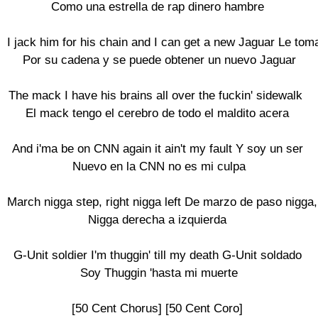
Como una estrella de rap dinero hambre

I jack him for his chain and I can get a new Jaguar Le toma
 Por su cadena y se puede obtener un nuevo Jaguar

The mack I have his brains all over the fuckin' sidewalk 

El mack tengo el cerebro de todo el maldito acera

And i'ma be on CNN again it ain't my fault Y soy un ser

 Nuevo en la CNN no es mi culpa

March nigga step, right nigga left De marzo de paso nigga, 
Nigga derecha a izquierda

G-Unit soldier I'm thuggin' till my death G-Unit soldado

 Soy Thuggin 'hasta mi muerte

[50 Cent Chorus] [50 Cent Coro]
