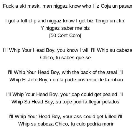
Fuck a ski mask, man niggaz know who I iz Coja un pasam
I got a full clip and niggaz know I get biz Tengo un clip 

Y niggaz saber me biz

[50 Cent Coro]

I'll Whip Your Head Boy, you know I will i'll Whip su cabeza 
Chico, tu sabes que se

I'll Whip Your Head Boy, with the back of the steal i'll

 Whip El Jefe Boy, con la parte posterior de la roban

I'll Whip Your Head Boy, your cap could get pealed i'll 

Whip Su Head Boy, su tope podría llegar pelados

I'll Whip Your Head Boy, your ass could get killed i'll

 Whip su cabeza Chico, tu culo podría morir
