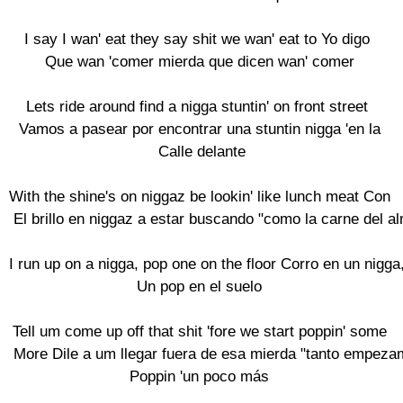
I say I wan' eat they say shit we wan' eat to Yo digo 

Que wan 'comer mierda que dicen wan' comer

Lets ride around find a nigga stuntin' on front street 

Vamos a pasear por encontrar una stuntin nigga 'en la

 Calle delante

With the shine's on niggaz be lookin' like lunch meat Con

 El brillo en niggaz a estar buscando "como la carne del a
I run up on a nigga, pop one on the floor Corro en un nigga, 
Un pop en el suelo

Tell um come up off that shit 'fore we start poppin' some

 More Dile a um llegar fuera de esa mierda "tanto empezam
Poppin 'un poco más
