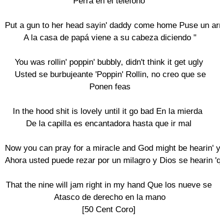
Perra en el teléfono

Put a gun to her head sayin' daddy come home Puse un ar
 A la casa de papá viene a su cabeza diciendo "

You was rollin' poppin' bubbly, didn't think it get ugly

 Usted se burbujeante 'Poppin' Rollin, no creo que se

 Ponen feas

In the hood shit is lovely until it go bad En la mierda 

De la capilla es encantadora hasta que ir mal

Now you can pray for a miracle and God might be hearin' y
Ahora usted puede rezar por un milagro y Dios se hearin 'q
That the nine will jam right in my hand Que los nueve se

 Atasco de derecho en la mano

[50 Cent Coro]
