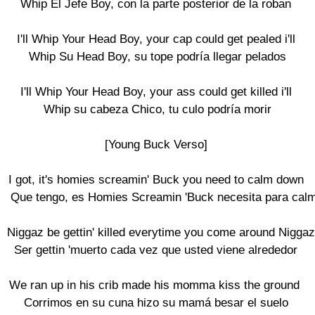
Whip El Jefe Boy, con la parte posterior de la roban

I'll Whip Your Head Boy, your cap could get pealed i'll

 Whip Su Head Boy, su tope podría llegar pelados

I'll Whip Your Head Boy, your ass could get killed i'll

 Whip su cabeza Chico, tu culo podría morir

[Young Buck Verso]

I got, it's homies screamin' Buck you need to calm down

 Que tengo, es Homies Screamin 'Buck necesita para calm
Niggaz be gettin' killed everytime you come around Niggaz 
Ser gettin 'muerto cada vez que usted viene alrededor

We ran up in his crib made his momma kiss the ground 

Corrimos en su cuna hizo su mamá besar el suelo
