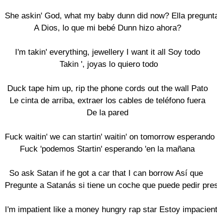
She askin' God, what my baby dunn did now? Ella pregunta
A Dios, lo que mi bebé Dunn hizo ahora?

I'm takin' everything, jewellery I want it all Soy todo

 Takin ', joyas lo quiero todo

Duck tape him up, rip the phone cords out the wall Pato

 Le cinta de arriba, extraer los cables de teléfono fuera 

De la pared

Fuck waitin' we can startin' waitin' on tomorrow esperando 

Fuck 'podemos Startin' esperando 'en la mañana

So ask Satan if he got a car that I can borrow Así que 

Pregunte a Satanás si tiene un coche que puede pedir pres
I'm impatient like a money hungry rap star Estoy impacient