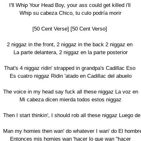
I'll Whip Your Head Boy, your ass could get killed i'll

 Whip su cabeza Chico, tu culo podría morir

[50 Cent Verse] [50 Cent Verso]

2 niggaz in the front, 2 niggaz in the back 2 niggaz en

 La parte delantera, 2 niggaz en la parte posterior

That's 4 niggaz ridin' strapped in grandpa's Cadillac Eso

 Es cuatro niggaz Ridin 'atado en Cadillac del abuelo

The voice in my head say fuck all these niggaz La voz en

 Mi cabeza dicen mierda todos estos niggaz

Then I start thinkin', I should rob all these niggaz Luego
Man my homies then wan' do whatever I wan' do El hombre
 Entonces mis homies wan 'hacer lo que wan "hacer
