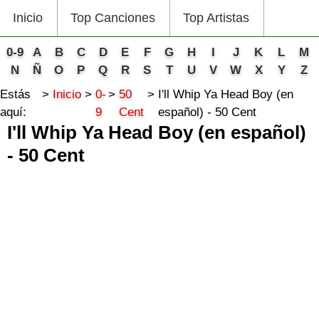
Inicio
Top Canciones
Top Artistas
0-9
A
B
C
D
E
F
G
H
I
J
K
L
M
N
Ñ
O
P
Q
R
S
T
U
V
W
X
Y
Z
Estás
Inicio
0-
50
I'll Whip Ya Head Boy (en
aquí:
9
Cent
español) - 50 Cent
I'll Whip Ya Head Boy (en español)
- 50 Cent