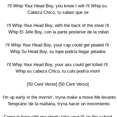
I'll Whip Your Head Boy, you know I will i'll Whip su 

Cabeza Chico, tu sabes que se

I'll Whip Your Head Boy, with the back of the steal i'll

 Whip El Jefe Boy, con la parte posterior de la roban

I'll Whip Your Head Boy, your cap could get pealed i'll 

Whip Su Head Boy, su tope podría llegar pelados

I'll Whip Your Head Boy, your ass could get killed i'll 

Whip su cabeza Chico, tu culo podría morir

[50 Cent Verse] [50 Cent Verso]

I'm up early in the mornin', tryna make a move Me levanto

 Temprano 'de la mañana, tryna hacer un movimiento

Come in here with me shorty take your lil' on the school
