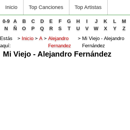
Inicio
Top Canciones
Top Artistas
0-9
A
B
C
D
E
F
G
H
I
J
K
L
M
N
Ñ
O
P
Q
R
S
T
U
V
W
X
Y
Z
Estás
Inicio
A
Alejandro
Mi Viejo - Alejandro
aquí:
Fernandez
Fernández
Mi Viejo - Alejandro Fernández