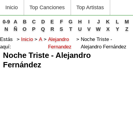
Inicio
Top Canciones
Top Artistas
0-9
A
B
C
D
E
F
G
H
I
J
K
L
M
N
Ñ
O
P
Q
R
S
T
U
V
W
X
Y
Z
Estás
Inicio
A
Alejandro
Noche Triste -
aquí:
Fernandez
Alejandro Fernández
Noche Triste - Alejandro
Fernández