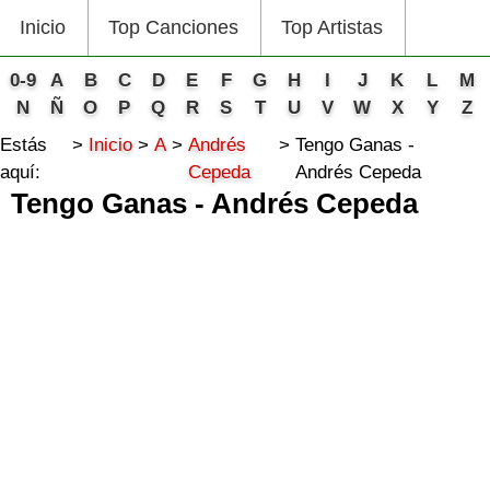
Inicio
Top Canciones
Top Artistas
0-9
A
B
C
D
E
F
G
H
I
J
K
L
M
N
Ñ
O
P
Q
R
S
T
U
V
W
X
Y
Z
Estás
Inicio
A
Andrés
Tengo Ganas -
aquí:
Cepeda
Andrés Cepeda
Tengo Ganas - Andrés Cepeda