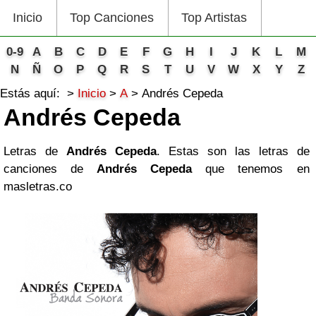
Inicio
Top Canciones
Top Artistas
0-9
A
B
C
D
E
F
G
H
I
J
K
L
M
N
Ñ
O
P
Q
R
S
T
U
V
W
X
Y
Z
Estás aquí:
Inicio
A
Andrés Cepeda
Andrés Cepeda
Letras de
Andrés Cepeda
. Estas son las letras de
canciones de
Andrés Cepeda
que tenemos en
masletras.co