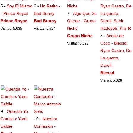
5 -
Soy El Mismo
6 -
Un Ratito -
- Prince Royce
Bad Bunny
7 -
Algo Que Se
Prince Royce
Bad Bunny
Quede - Grupo
Niche
Visitas: 5.635
Visitas: 5.524
Grupo Niche
8 -
Aceite de
Coco - Blessd,
Visitas: 5.392
Ryan Castro, De
La guetto,
Darell,
Blessd
Visitas: 5.328
9 -
Querida Yo -
Camilo x Yami
10 -
Nuestra
Safdie
Confesión -