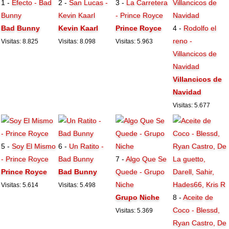
1 -
Efecto - Bad
2 -
San Lucas -
3 -
La Carretera
Bunny
Kevin Kaarl
- Prince Royce
Bad Bunny
Kevin Kaarl
Prince Royce
4 -
Rodolfo el
reno -
Visitas: 8.825
Visitas: 8.098
Visitas: 5.963
Villancicos de
Navidad
Villancicos de
Navidad
Visitas: 5.677
5 -
Soy El Mismo
6 -
Un Ratito -
- Prince Royce
Bad Bunny
7 -
Algo Que Se
Prince Royce
Bad Bunny
Quede - Grupo
Niche
Visitas: 5.614
Visitas: 5.498
Grupo Niche
8 -
Aceite de
Coco - Blessd,
Visitas: 5.369
Ryan Castro, De