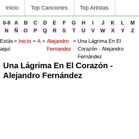
Inicio
Top Canciones
Top Artistas
0-9
A
B
C
D
E
F
G
H
I
J
K
L
M
N
Ñ
O
P
Q
R
S
T
U
V
W
X
Y
Z
Estás
Inicio
A
Alejandro
Una Lágrima En El
aquí:
Fernandez
Corazón - Alejandro
Fernández
Una Lágrima En El Corazón -
Alejandro Fernández