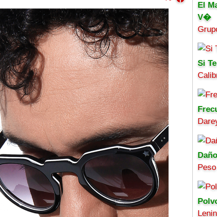
El M
V�
Grup
Si Te
Calib
Frec
Darey
Daño
Peso
Polv
Leni