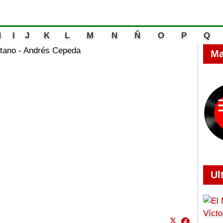
H
I
J
K
L
M
N
Ñ
O
P
Q
tano - Andrés Cepeda
Ma
Ul