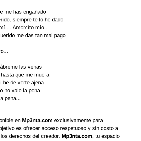
ue me has engañado
erido, siempre te lo he dado
mí.... Amorcito mío...
querido me das tan mal pago
o...
 ábreme las venas
 hasta que me muera
si he de verte ajena
ño no vale la pena
la pena...
ponible en
Mp3nta.com
exclusivamente para
objetivo es ofrecer acceso respetuoso y sin costo a
 los derechos del creador.
Mp3nta.com
, tu espacio