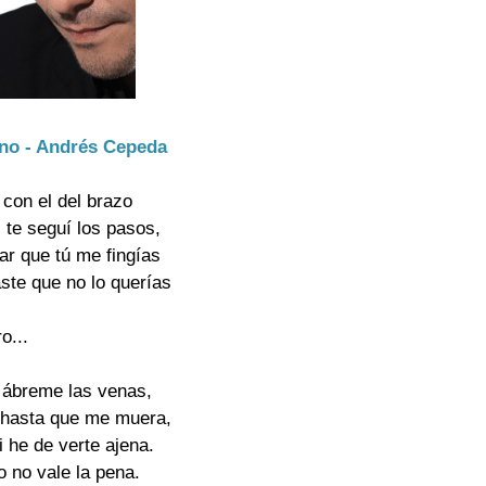
ano - Andrés Cepeda
 con el del brazo
s te seguí los pasos,
r que tú me fingías
ste que no lo querías
o...
 ábreme las venas,
 hasta que me muera,
i he de verte ajena.
o no vale la pena.