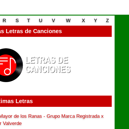
R
S
T
U
V
W
X
Y
Z
s Letras de Canciones
timas Letras