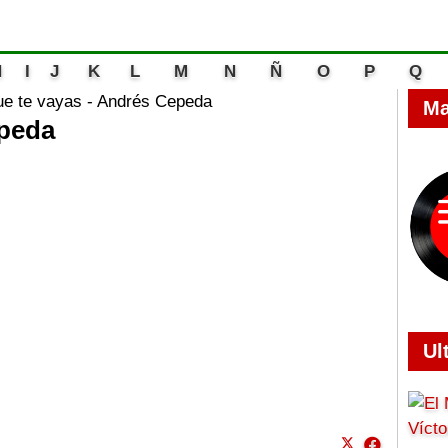
H
I
J
K
L
M
N
Ñ
O
P
Q
ue te vayas - Andrés Cepeda
Ma
epeda
Ul