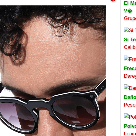
El M
V�
Grup
Si Te
Calib
Frec
Darey
Daño
Peso
Polv
Leni