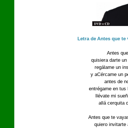
Letra de Antes que te
Antes qu
quisiera darte u
regálame un ins
y aCércame un po
antes de n
entrégame en tus L
llévate mi sue
allá cerquita 
Antes que te vayas
quiero invitarte 