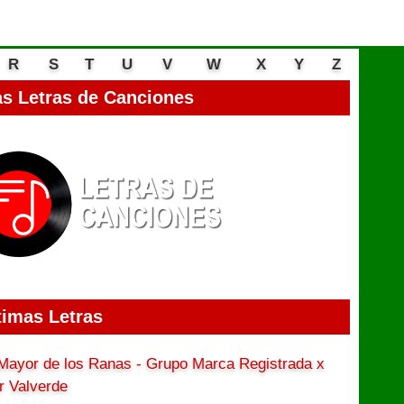
R
S
T
U
V
W
X
Y
Z
s Letras de Canciones
timas Letras