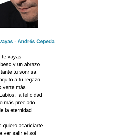
 vayas - Andrés Cepeda
e te vayas
n beso y un abrazo
tante tu sonrisa
quito a tu regazo
o verte más
abios, la felicidad
ño más preciado
de la eternidad
 quiero acariciarte
a ver salir el sol