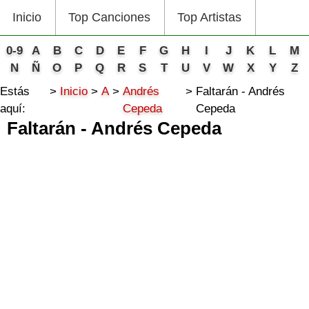
Inicio
Top Canciones
Top Artistas
0-9
A
B
C
D
E
F
G
H
I
J
K
L
M
N
Ñ
O
P
Q
R
S
T
U
V
W
X
Y
Z
Estás
Inicio
A
Andrés
Faltarán - Andrés
aquí:
Cepeda
Cepeda
Faltarán - Andrés Cepeda