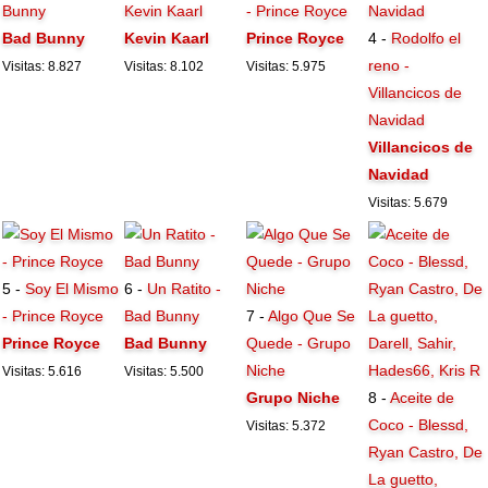
Bunny
Kevin Kaarl
- Prince Royce
Bad Bunny
Kevin Kaarl
Prince Royce
4 -
Rodolfo el
reno -
Visitas: 8.827
Visitas: 8.102
Visitas: 5.975
Villancicos de
Navidad
Villancicos de
Navidad
Visitas: 5.679
5 -
Soy El Mismo
6 -
Un Ratito -
- Prince Royce
Bad Bunny
7 -
Algo Que Se
Prince Royce
Bad Bunny
Quede - Grupo
Niche
Visitas: 5.616
Visitas: 5.500
Grupo Niche
8 -
Aceite de
Coco - Blessd,
Visitas: 5.372
Ryan Castro, De
La guetto,