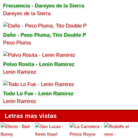
Frecuencia - Dareyes de la Sierra
Dareyes de la Sierra
Daño - Peso Pluma, Tito Double P
Peso Pluma
Polvo Rosita - Lenin Ramirez
Lenin Ramirez
Todo Lo Fue - Lenin Ramirez
Lenin Ramirez
Letras mas vistas