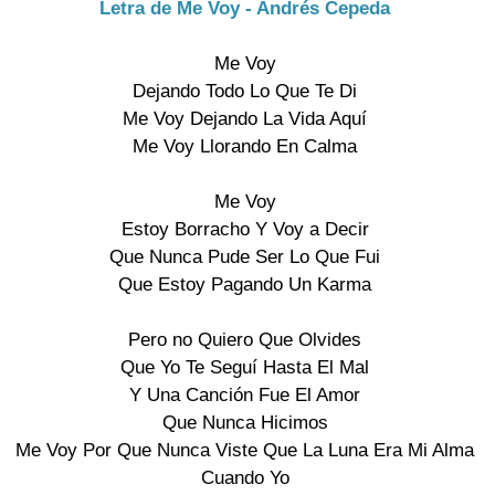
Letra de Me Voy - Andrés Cepeda
Me Voy
Dejando Todo Lo Que Te Di
Me Voy Dejando La Vida Aquí
Me Voy Llorando En Calma
Me Voy
Estoy Borracho Y Voy a Decir
Que Nunca Pude Ser Lo Que Fui
Que Estoy Pagando Un Karma
Pero no Quiero Que Olvides
Que Yo Te Seguí Hasta El Mal
Y Una Canción Fue El Amor
Que Nunca Hicimos
Me Voy Por Que Nunca Viste Que La Luna Era Mi Alma
Cuando Yo