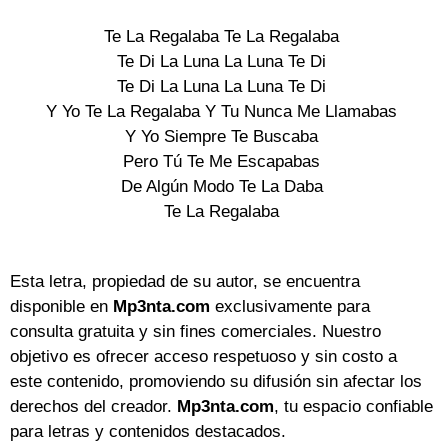
Te La Regalaba Te La Regalaba
Te Di La Luna La Luna Te Di
Te Di La Luna La Luna Te Di
Y Yo Te La Regalaba Y Tu Nunca Me Llamabas
Y Yo Siempre Te Buscaba
Pero Tú Te Me Escapabas
De Algún Modo Te La Daba
Te La Regalaba
Esta letra, propiedad de su autor, se encuentra
disponible en
Mp3nta.com
exclusivamente para
consulta gratuita y sin fines comerciales. Nuestro
objetivo es ofrecer acceso respetuoso y sin costo a
este contenido, promoviendo su difusión sin afectar los
derechos del creador.
Mp3nta.com
, tu espacio confiable
para letras y contenidos destacados.