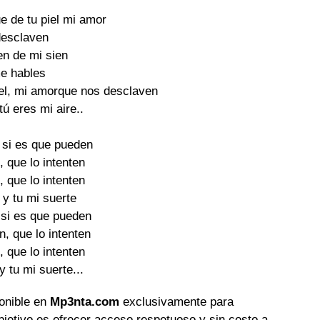
 de tu piel mi amor 

esclaven 

en de mi sien 

e hables 

el, mi amorque nos desclaven 

ú eres mi aire.. 

si es que pueden 

 que lo intenten 

 que lo intenten 

y tu mi suerte 

si es que pueden 

, que lo intenten 

 que lo intenten 

ponible en
Mp3nta.com
exclusivamente para
objetivo es ofrecer acceso respetuoso y sin costo a