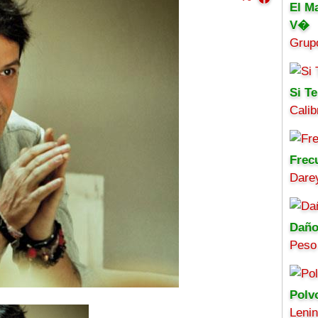
El M
V�
Grup
Si Te
Calib
Frec
Darey
Daño
Peso
Polv
Leni