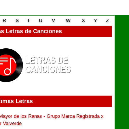
R
S
T
U
V
W
X
Y
Z
s Letras de Canciones
timas Letras