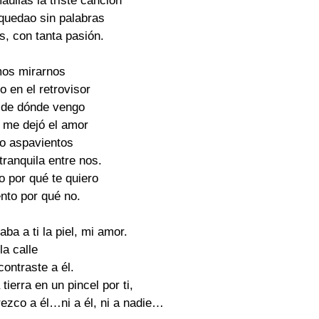
úllas la triste canción 

quedao sin palabras 

 con tanta pasión. 

os mirarnos 

o en el retrovisor 

 de dónde vengo 

 me dejó el amor 

o aspavientos 

tranquila entre nos. 

o por qué te quiero 

nto por qué no. 

ba a ti la piel, mi amor. 

a calle 

ontraste a él. 

erra en un pincel por ti, 

zco a él…ni a él, ni a nadie… 
