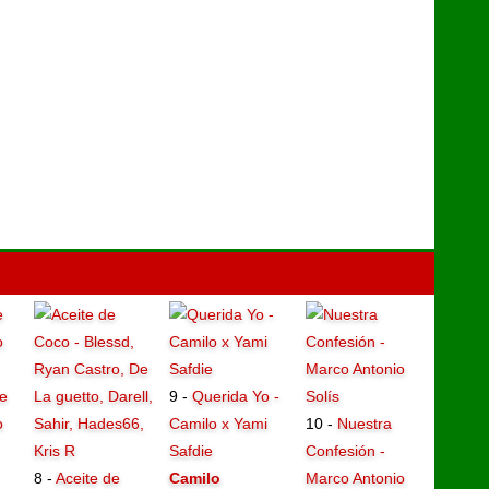
e
9 -
Querida Yo -
o
Camilo x Yami
10 -
Nuestra
Safdie
Confesión -
8 -
Aceite de
Camilo
Marco Antonio