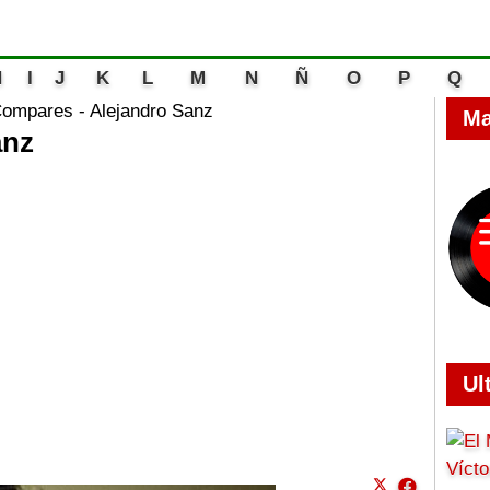
H
I
J
K
L
M
N
Ñ
O
P
Q
ompares - Alejandro Sanz
Ma
anz
Ul