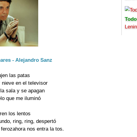
Todo
Leni
ares - Alejandro Sanz
ujen las patas
nieve en el televisor 

la sala y se apagan 

elo que me iluminó 

en los lentos 

do, ring, ring, despertó 

ferozahora nos entra la tos. 
