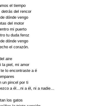
amos el tiempo 

detrás del rencor 

 de dónde vengo 

otas del motor 

ntro mi puerto 

ro tu duda feroz 

 de dónde vengo 

echo el corazón. 

el aire 

 la piel, mi amor 

te lo encontraste a é 

ompares 

n un pincel por ti 

zco a él…ni a él, ni a nadie… 

tan los gatos 
