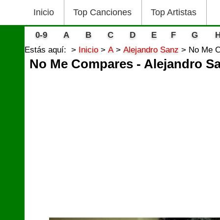
Inicio
Top Canciones
Top Artistas
0-9
A
B
C
D
E
F
G
Estás aquí:
Inicio
A
Alejandro Sanz
No Me C
No Me Compares - Alejandro S