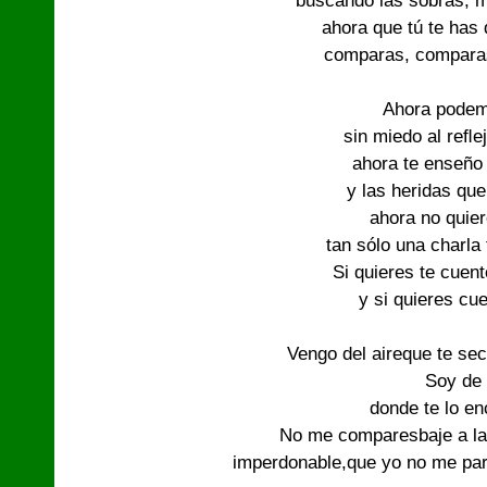
buscando las sobras, ma
ahora que tú te has 
comparas, comparas,
Ahora podem
sin miedo al reﬂej
ahora te enseño
y las heridas que
ahora no quier
tan sólo una charla 
Si quieres te cuent
y si quieres cue
Vengo del aireque te seca
Soy de l
donde te lo enc
No me comparesbaje a la ti
imperdonable,que yo no me pare