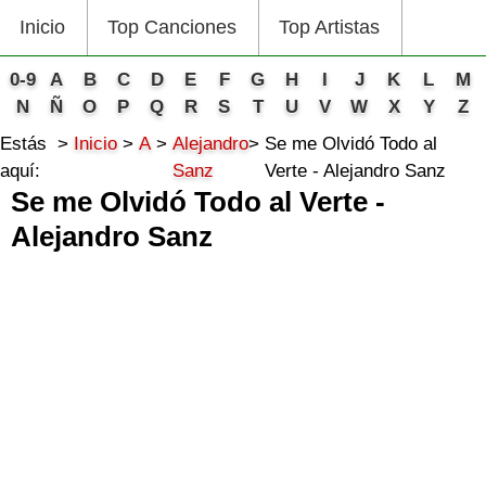
Inicio
Top Canciones
Top Artistas
0-9
A
B
C
D
E
F
G
H
I
J
K
L
M
N
Ñ
O
P
Q
R
S
T
U
V
W
X
Y
Z
Estás
Inicio
A
Alejandro
Se me Olvidó Todo al
aquí:
Sanz
Verte - Alejandro Sanz
Se me Olvidó Todo al Verte -
Alejandro Sanz